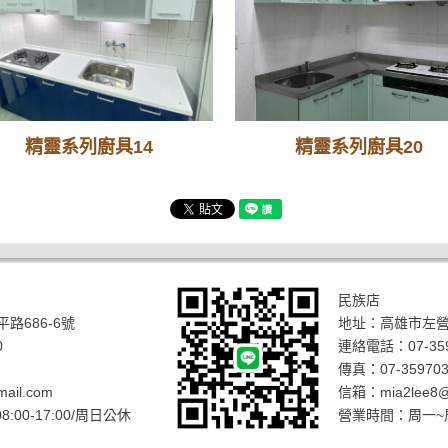
精靈系列廚具14
精靈系列廚具20
民族店
路686-6號
地址：
高雄市左營
0
連絡電話：
07-35
傳真：07-359703
ail.com
信箱：
mia2lee8@
00-17:00/周日公休
營業時間：周一~周六