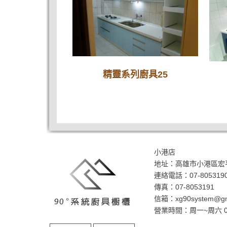
精靈系列廚具25
小港店
地址：
高雄市小港區宏平
連絡電話：
07-805319
傳真：07-8053191
信箱：
xg90system@gm
營業時間：周一~周六 08: