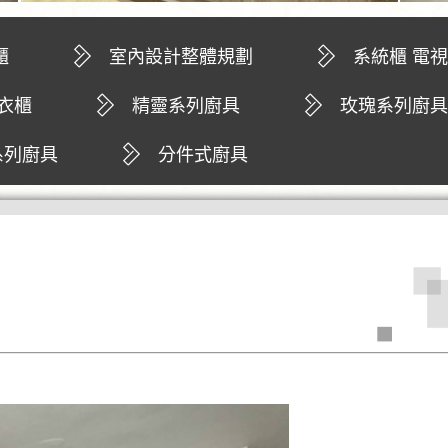
櫃
室內設計整體規劃
系統櫃 電
 衣櫃
精靈系列廚具
玫瑰系列廚具
電器櫃
系列廚具
分件式廚具