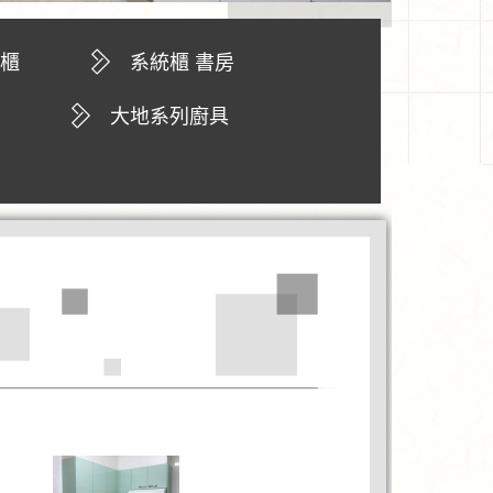
視櫃
系統櫃 書房
大地系列廚具