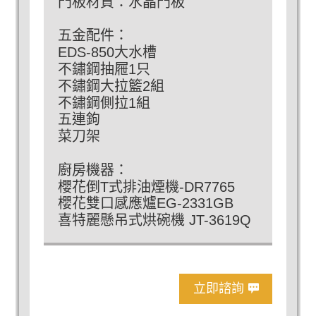
門板材質：水晶門板
五金配件：
EDS-850大水槽
不鏽鋼抽屜1只
不鏽鋼大拉籃2組
不鏽鋼側拉1組
五連鉤
菜刀架
廚房機器：
櫻花倒T式排油煙機-DR7765
櫻花雙口感應爐EG-2331GB
喜特麗懸吊式烘碗機 JT-3619Q
立即諮詢