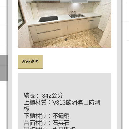
產品說明
總長 : 342公分
上櫃材質：V313歐洲進口防潮
板
下櫃材質：不鏽鋼
台面材質：石英石