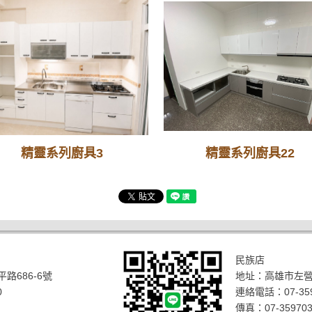
精靈系列廚具3
精靈系列廚具22
民族店
路686-6號
地址：
高雄市左營
0
連絡電話：
07-35
傳真：07-359703