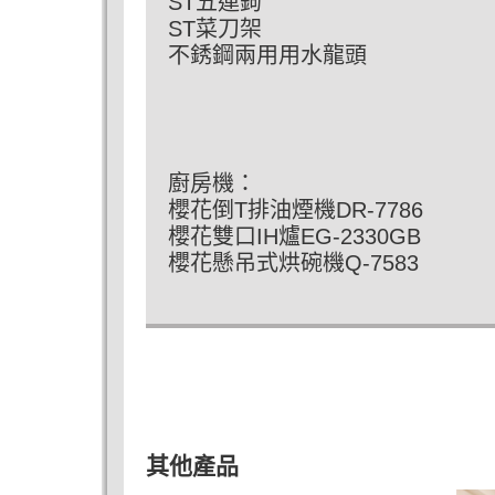
ST五連鉤
ST菜刀架
不銹鋼兩用用水龍頭
廚房機：
櫻花倒T排油煙機DR-7786
櫻花雙口IH爐EG-2330GB
櫻花懸吊式烘碗機Q-7583
其他產品