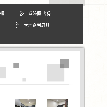
視櫃
系統櫃 書房
大地系列廚具